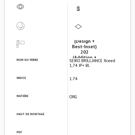
BI 25
(Design +
Best-Inset)
202
(Addition +
NOM DU VERRE
SEIKO BRILLIANCE Xceed
Couloi
1,74 IP+ Bl.
INDICE
1.74
MATIÈRE
ORG
HAUT DE MONTAGE
PDF