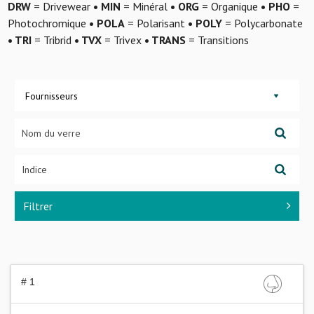
DRW
= Drivewear
• MIN
= Minéral
• ORG
= Organique
• PHO
=
Photochromique
• POLA
= Polarisant
• POLY
= Polycarbonate
• TRI
= Tribrid
• TVX
= Trivex
• TRANS
= Transitions
Fournisseurs
Filtrer
# 1