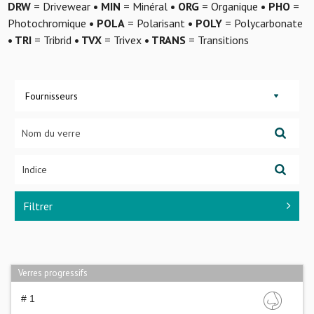
DRW
= Drivewear
• MIN
= Minéral
• ORG
= Organique
• PHO
=
Photochromique
• POLA
= Polarisant
• POLY
= Polycarbonate
• TRI
= Tribrid
• TVX
= Trivex
• TRANS
= Transitions
Fournisseurs
Filtrer
Verres progressifs
# 1