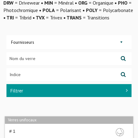
DRW
= Drivewear
• MIN
= Minéral
• ORG
= Organique
• PHO
=
Photochromique
• POLA
= Polarisant
• POLY
= Polycarbonate
• TRI
= Tribrid
• TVX
= Trivex
• TRANS
= Transitions
Fournisseurs
Filtrer
Verres unifocaux
# 1