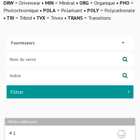
DRW
= Drivewear
• MIN
= Minéral
• ORG
= Organique
• PHO
=
Photochromique
• POLA
= Polarisant
• POLY
= Polycarbonate
• TRI
= Tribrid
• TVX
= Trivex
• TRANS
= Transitions
Fournisseurs
Filtrer
Verres unifocaux
# 1