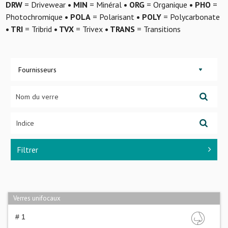
DRW
= Drivewear
• MIN
= Minéral
• ORG
= Organique
• PHO
=
Photochromique
• POLA
= Polarisant
• POLY
= Polycarbonate
• TRI
= Tribrid
• TVX
= Trivex
• TRANS
= Transitions
Fournisseurs
Filtrer
Verres unifocaux
# 1