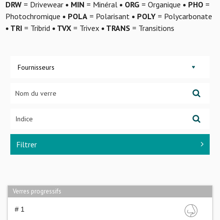
DRW
= Drivewear
• MIN
= Minéral
• ORG
= Organique
• PHO
=
Photochromique
• POLA
= Polarisant
• POLY
= Polycarbonate
• TRI
= Tribrid
• TVX
= Trivex
• TRANS
= Transitions
Fournisseurs
Filtrer
Verres progressifs
# 1