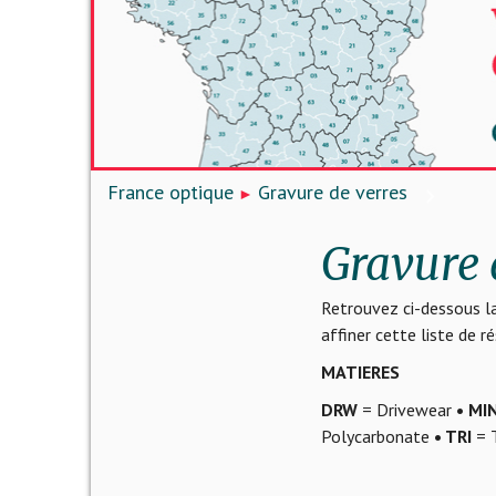
France optique
Gravure de verres
Gravure 
Retrouvez ci-dessous la
affiner cette liste de 
MATIERES
DRW
= Drivewear
• MI
Polycarbonate
• TRI
= T