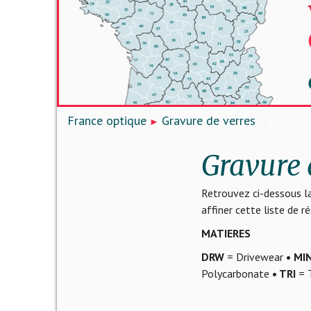
France optique
Gravure de verres
Gravure 
Retrouvez ci-dessous la
affiner cette liste de 
MATIERES
DRW
= Drivewear
• MI
Polycarbonate
• TRI
= T