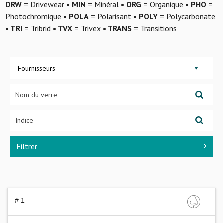
DRW
= Drivewear
• MIN
= Minéral
• ORG
= Organique
• PHO
=
Photochromique
• POLA
= Polarisant
• POLY
= Polycarbonate
• TRI
= Tribrid
• TVX
= Trivex
• TRANS
= Transitions
Fournisseurs
Filtrer
# 1