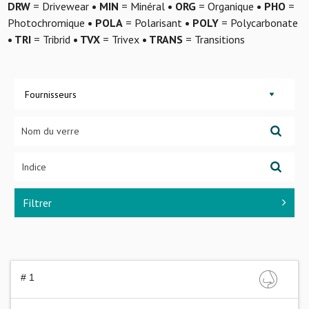
DRW
= Drivewear
• MIN
= Minéral
• ORG
= Organique
• PHO
=
Photochromique
• POLA
= Polarisant
• POLY
= Polycarbonate
• TRI
= Tribrid
• TVX
= Trivex
• TRANS
= Transitions
Fournisseurs
Filtrer
# 1