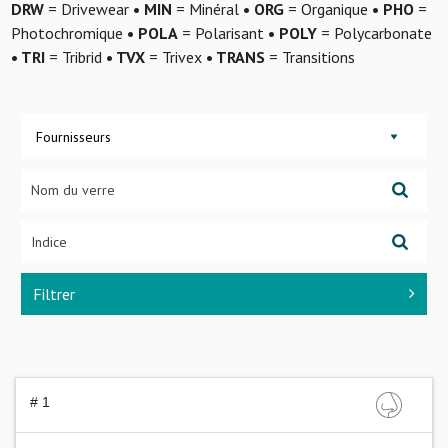
DRW
= Drivewear
• MIN
= Minéral
• ORG
= Organique
• PHO
=
Photochromique
• POLA
= Polarisant
• POLY
= Polycarbonate
• TRI
= Tribrid
• TVX
= Trivex
• TRANS
= Transitions
Fournisseurs
Filtrer
# 1