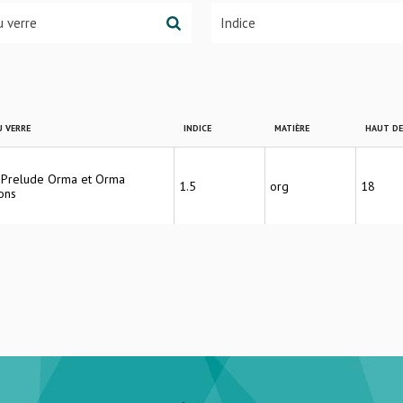
 VERRE
INDICE
MATIÈRE
HAUT D
r Prelude Orma et Orma
1.5
org
18
ions