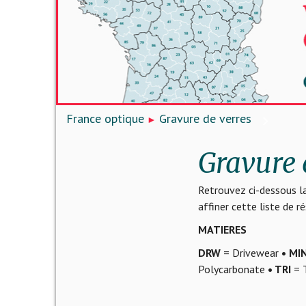
France optique
Gravure de verres
Gravure 
Retrouvez ci-dessous la
affiner cette liste de 
MATIERES
DRW
= Drivewear
• MI
Polycarbonate
• TRI
= T