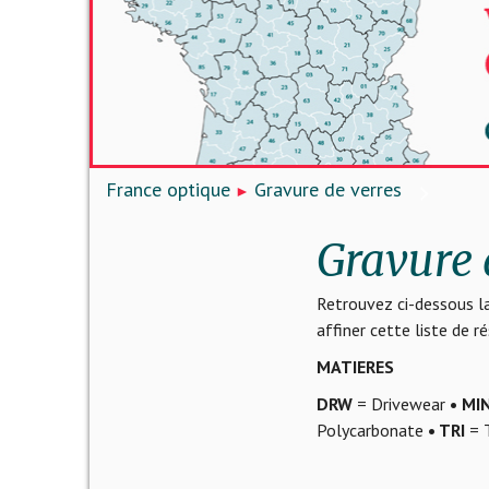
France optique
Gravure de verres
Gravure 
Retrouvez ci-dessous la
affiner cette liste de 
MATIERES
DRW
= Drivewear
• MI
Polycarbonate
• TRI
= T