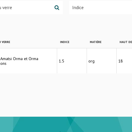
 VERRE
INDICE
MATIÈRE
HAUT D
r Amatsi Orma et Orma
1.5
org
18
ions