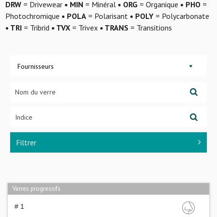
DRW
= Drivewear
• MIN
= Minéral
• ORG
= Organique
• PHO
=
Photochromique
• POLA
= Polarisant
• POLY
= Polycarbonate
• TRI
= Tribrid
• TVX
= Trivex
• TRANS
= Transitions
Fournisseurs
Filtrer
Verres progressifs
# 1