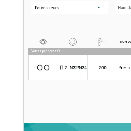
Fournisseurs
NOM DU
Verres progressifs
200
Presio