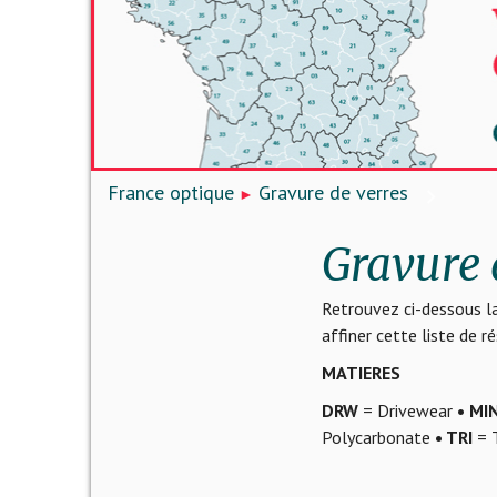
France optique
Gravure de verres
Gravure 
Retrouvez ci-dessous la
affiner cette liste de 
MATIERES
DRW
= Drivewear
• MI
Polycarbonate
• TRI
= T