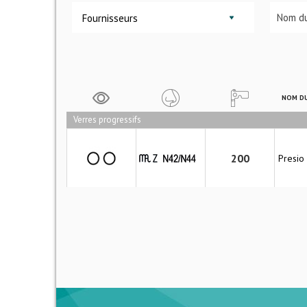
Fournisseurs
NOM DU
Verres progressifs
200
Presio