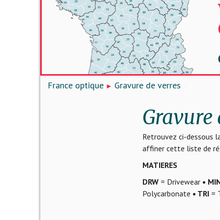
France optique
Gravure de verres
Gravure 
Retrouvez ci-dessous la
affiner cette liste de 
MATIERES
DRW
= Drivewear
• MI
Polycarbonate
• TRI
= T