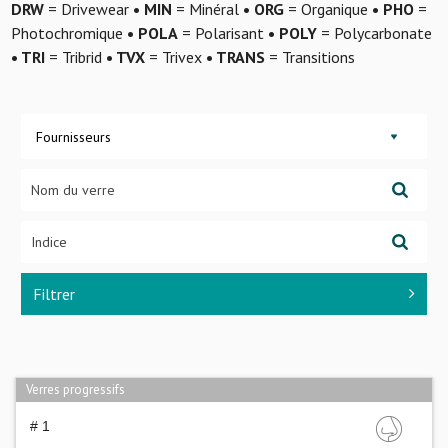
DRW
= Drivewear
• MIN
= Minéral
• ORG
= Organique
• PHO
=
Photochromique
• POLA
= Polarisant
• POLY
= Polycarbonate
• TRI
= Tribrid
• TVX
= Trivex
• TRANS
= Transitions
Fournisseurs
Filtrer
Verres progressifs
# 1