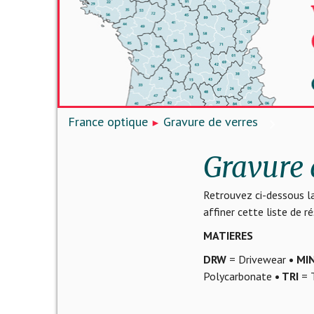
France optique
Gravure de verres
Gravure 
Retrouvez ci-dessous la
affiner cette liste de 
MATIERES
DRW
= Drivewear
• MI
Polycarbonate
• TRI
= T