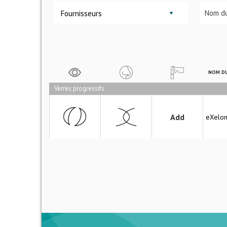
Fournisseurs
NOM DU
Verres progressifs
Add
eXelo