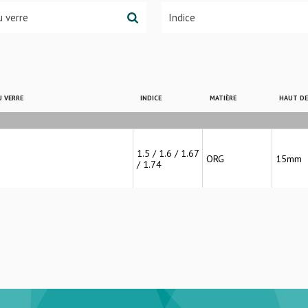
 VERRE
INDICE
MATIÈRE
HAUT D
1.5 / 1.6 / 1.67
n
ORG
15mm
/ 1.74