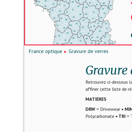
France optique
Gravure de verres
Gravure 
Retrouvez ci-dessous la
affiner cette liste de 
MATIERES
DRW
= Drivewear
• MI
Polycarbonate
• TRI
= T