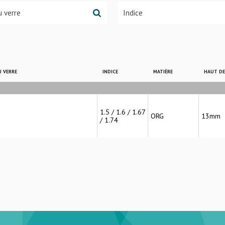
 VERRE
INDICE
MATIÈRE
HAUT D
1.5 / 1.6 / 1.67
ORG
13mm
/ 1.74