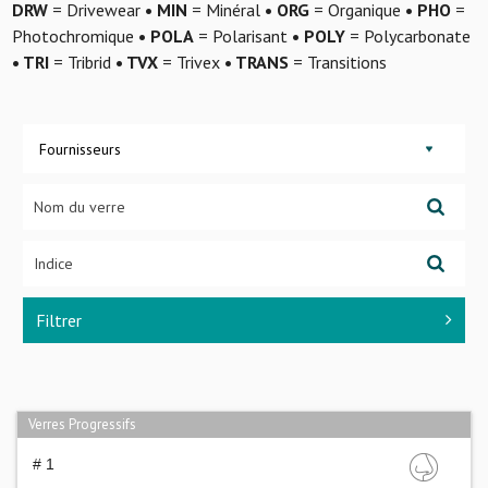
DRW
= Drivewear
• MIN
= Minéral
• ORG
= Organique
• PHO
=
Photochromique
• POLA
= Polarisant
• POLY
= Polycarbonate
• TRI
= Tribrid
• TVX
= Trivex
• TRANS
= Transitions
Fournisseurs
Filtrer
Verres Progressifs
# 1