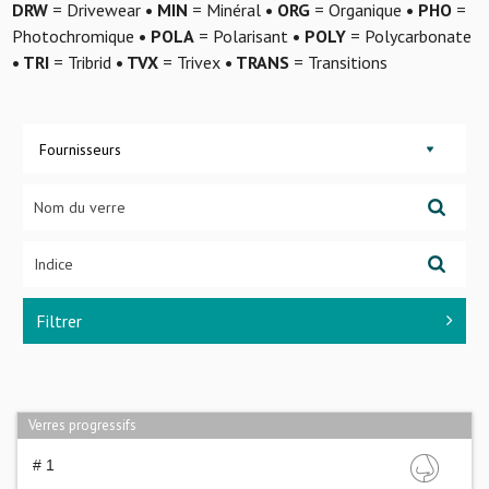
DRW
= Drivewear
• MIN
= Minéral
• ORG
= Organique
• PHO
=
Photochromique
• POLA
= Polarisant
• POLY
= Polycarbonate
• TRI
= Tribrid
• TVX
= Trivex
• TRANS
= Transitions
Fournisseurs
Filtrer
Verres progressifs
# 1