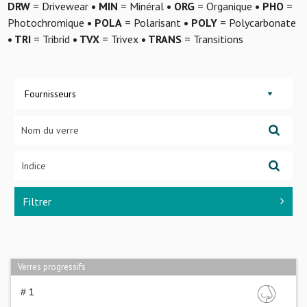
DRW
= Drivewear
• MIN
= Minéral
• ORG
= Organique
• PHO
=
Photochromique
• POLA
= Polarisant
• POLY
= Polycarbonate
• TRI
= Tribrid
• TVX
= Trivex
• TRANS
= Transitions
Fournisseurs
Filtrer
Verres progressifs
# 1