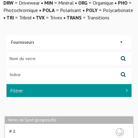
DRW
= Drivewear
• MIN
= Minéral
• ORG
= Organique
• PHO
=
Photochromique
• POLA
= Polarisant
• POLY
= Polycarbonate
• TRI
= Tribrid
• TVX
= Trivex
• TRANS
= Transitions
Fournisseurs
Filtrer
Verres de Sport (progressifs)
# 1