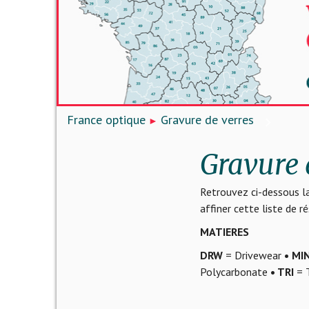
France optique
Gravure de verres
Gravure 
Retrouvez ci-dessous la
affiner cette liste de 
MATIERES
DRW
= Drivewear
• MI
Polycarbonate
• TRI
= T