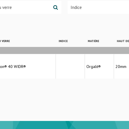
 VERRE
INDICE
MATIÈRE
HAUT D
ion® 40 WIDR®
Orgalit®
20mm