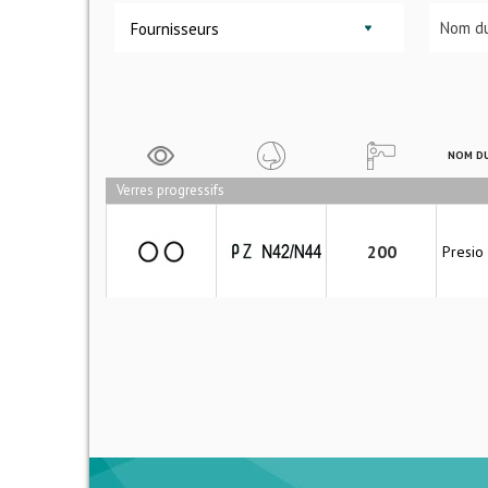
Fournisseurs
NOM DU
Verres progressifs
200
Presio