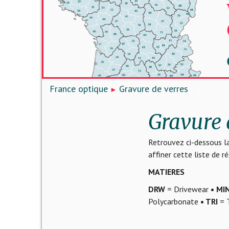
France optique
Gravure de verres
Gravure 
Retrouvez ci-dessous la
affiner cette liste de 
MATIERES
DRW
= Drivewear
• MI
Polycarbonate
• TRI
= T