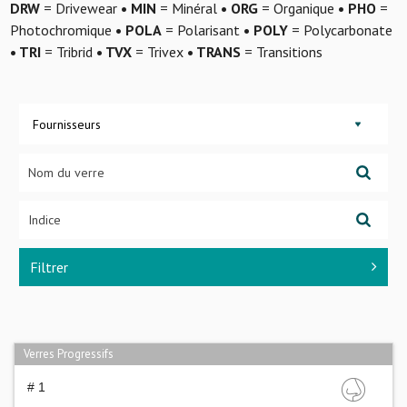
DRW
= Drivewear
• MIN
= Minéral
• ORG
= Organique
• PHO
=
Photochromique
• POLA
= Polarisant
• POLY
= Polycarbonate
• TRI
= Tribrid
• TVX
= Trivex
• TRANS
= Transitions
Fournisseurs
Filtrer
Verres Progressifs
# 1