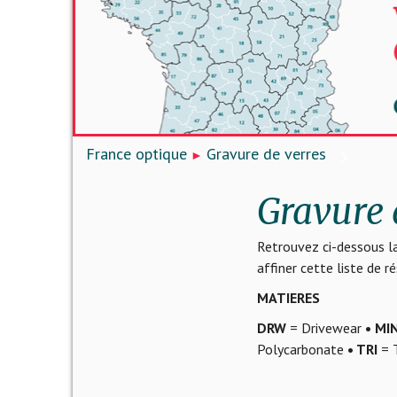
France optique
Gravure de verres
Gravure 
Retrouvez ci-dessous la
affiner cette liste de 
MATIERES
DRW
= Drivewear
• MI
Polycarbonate
• TRI
= T