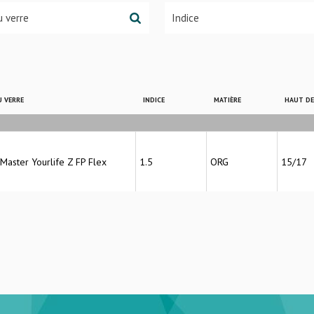
 VERRE
INDICE
MATIÈRE
HAUT D
 Master Yourlife Z FP Flex
1.5
ORG
15/17