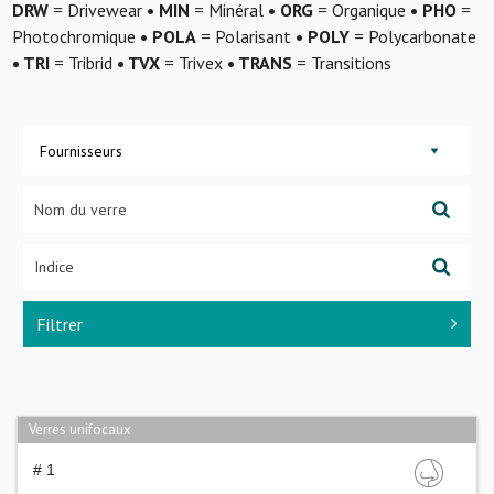
DRW
= Drivewear
• MIN
= Minéral
• ORG
= Organique
• PHO
=
Photochromique
• POLA
= Polarisant
• POLY
= Polycarbonate
• TRI
= Tribrid
• TVX
= Trivex
• TRANS
= Transitions
Fournisseurs
Filtrer
Verres unifocaux
# 1