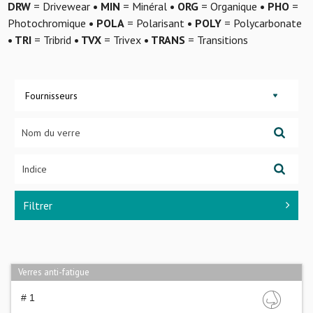
DRW
= Drivewear
• MIN
= Minéral
• ORG
= Organique
• PHO
=
Photochromique
• POLA
= Polarisant
• POLY
= Polycarbonate
• TRI
= Tribrid
• TVX
= Trivex
• TRANS
= Transitions
Fournisseurs
Filtrer
Verres anti-fatigue
# 1