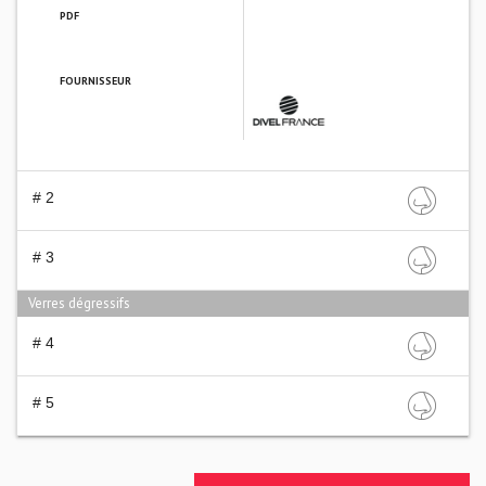
PDF
FOURNISSEUR
DIVEL FRANCE
# 2
# 3
Verres dégressifs
# 4
# 5