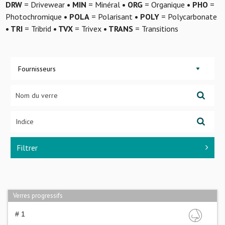
DRW
= Drivewear
• MIN
= Minéral
• ORG
= Organique
• PHO
=
Photochromique
• POLA
= Polarisant
• POLY
= Polycarbonate
• TRI
= Tribrid
• TVX
= Trivex
• TRANS
= Transitions
Fournisseurs
Filtrer
Verres progressifs
# 1