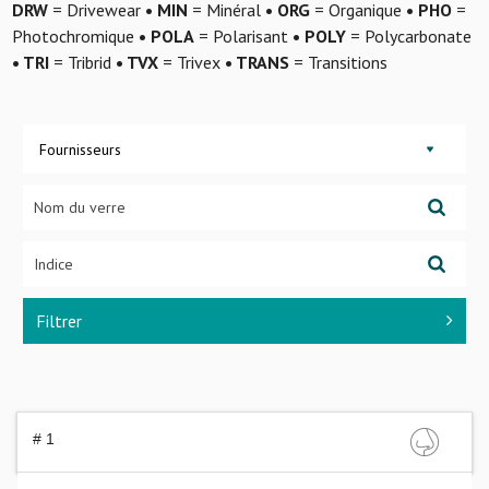
DRW
= Drivewear
• MIN
= Minéral
• ORG
= Organique
• PHO
=
Photochromique
• POLA
= Polarisant
• POLY
= Polycarbonate
• TRI
= Tribrid
• TVX
= Trivex
• TRANS
= Transitions
Fournisseurs
Filtrer
# 1