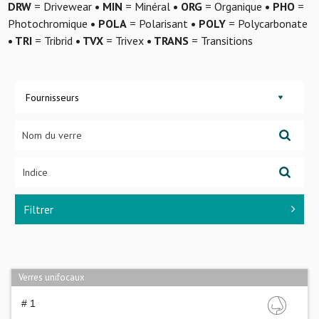
DRW
= Drivewear
• MIN
= Minéral
• ORG
= Organique
• PHO
=
Photochromique
• POLA
= Polarisant
• POLY
= Polycarbonate
• TRI
= Tribrid
• TVX
= Trivex
• TRANS
= Transitions
Fournisseurs
Filtrer
Verres unifocaux
# 1