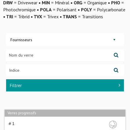
DRW
= Drivewear
• MIN
= Minéral
• ORG
= Organique
• PHO
=
Photochromique
• POLA
= Polarisant
• POLY
= Polycarbonate
• TRI
= Tribrid
• TVX
= Trivex
• TRANS
= Transitions
Fournisseurs
Filtrer
Verres progressifs
# 1