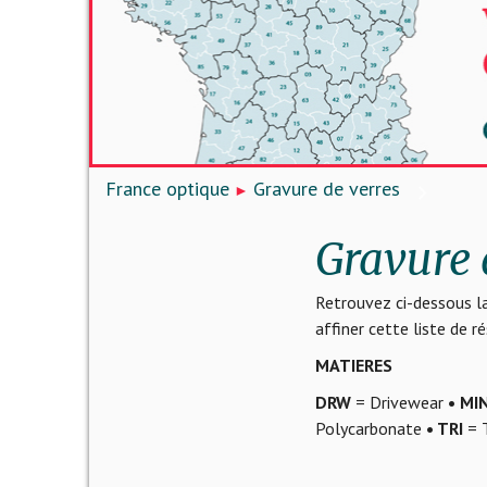
France optique
Gravure de verres
Gravure 
Retrouvez ci-dessous la
affiner cette liste de 
MATIERES
DRW
= Drivewear
• MI
Polycarbonate
• TRI
= T