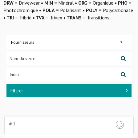
DRW
= Drivewear
• MIN
= Minéral
• ORG
= Organique
• PHO
=
Photochromique
• POLA
= Polarisant
• POLY
= Polycarbonate
• TRI
= Tribrid
• TVX
= Trivex
• TRANS
= Transitions
Fournisseurs
Filtrer
# 1