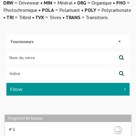
DRW
= Drivewear
• MIN
= Minéral
• ORG
= Organique
• PHO
=
Photochromique
• POLA
= Polarisant
• POLY
= Polycarbonate
• TRI
= Tribrid
• TVX
= Trivex
• TRANS
= Transitions
Fournisseurs
Filtrer
Progressif de bureau
# 1