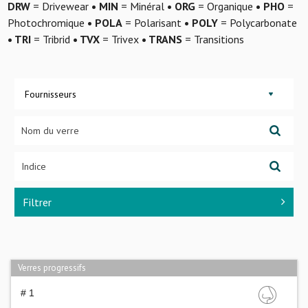
DRW
= Drivewear
• MIN
= Minéral
• ORG
= Organique
• PHO
=
Photochromique
• POLA
= Polarisant
• POLY
= Polycarbonate
• TRI
= Tribrid
• TVX
= Trivex
• TRANS
= Transitions
Fournisseurs
Filtrer
Verres progressifs
# 1