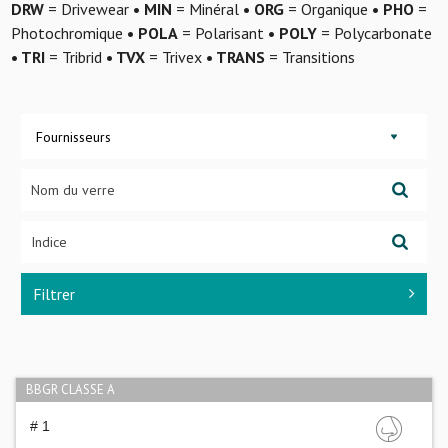
DRW
= Drivewear
• MIN
= Minéral
• ORG
= Organique
• PHO
=
Photochromique
• POLA
= Polarisant
• POLY
= Polycarbonate
• TRI
= Tribrid
• TVX
= Trivex
• TRANS
= Transitions
Fournisseurs
Filtrer
BBGR CLASSE A
# 1