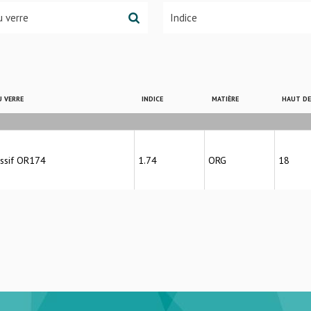
 VERRE
INDICE
MATIÈRE
HAUT D
ssif OR174
1.74
ORG
18