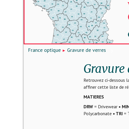
France optique
Gravure de verres
Gravure 
Retrouvez ci-dessous la
affiner cette liste de 
MATIERES
DRW
= Drivewear
• MI
Polycarbonate
• TRI
= T