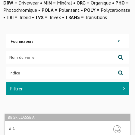
DRW
= Drivewear
• MIN
= Minéral
• ORG
= Organique
• PHO
=
Photochromique
• POLA
= Polarisant
• POLY
= Polycarbonate
• TRI
= Tribrid
• TVX
= Trivex
• TRANS
= Transitions
Fournisseurs
Filtrer
BBGR CLASSE A
# 1