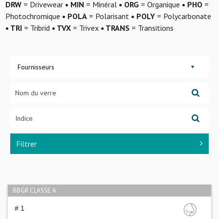
DRW
= Drivewear
• MIN
= Minéral
• ORG
= Organique
• PHO
=
Photochromique
• POLA
= Polarisant
• POLY
= Polycarbonate
• TRI
= Tribrid
• TVX
= Trivex
• TRANS
= Transitions
Fournisseurs
Filtrer
BBGR CLASSE A
# 1