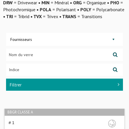
DRW
= Drivewear
• MIN
= Minéral
• ORG
= Organique
• PHO
=
Photochromique
• POLA
= Polarisant
• POLY
= Polycarbonate
• TRI
= Tribrid
• TVX
= Trivex
• TRANS
= Transitions
Fournisseurs
Filtrer
BBGR CLASSE A
# 1