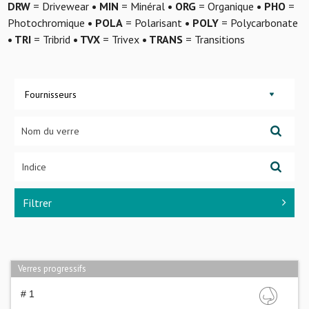
DRW
= Drivewear
• MIN
= Minéral
• ORG
= Organique
• PHO
=
Photochromique
• POLA
= Polarisant
• POLY
= Polycarbonate
• TRI
= Tribrid
• TVX
= Trivex
• TRANS
= Transitions
Fournisseurs
Filtrer
Verres progressifs
# 1