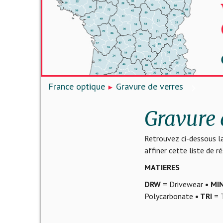
France optique
Gravure de verres
Gravure 
Retrouvez ci-dessous la
affiner cette liste de 
MATIERES
DRW
= Drivewear
• MI
Polycarbonate
• TRI
= T