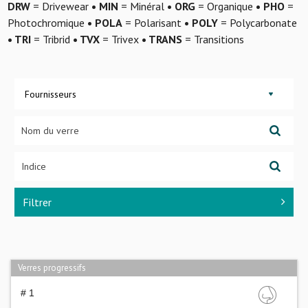
DRW
= Drivewear
• MIN
= Minéral
• ORG
= Organique
• PHO
=
Photochromique
• POLA
= Polarisant
• POLY
= Polycarbonate
• TRI
= Tribrid
• TVX
= Trivex
• TRANS
= Transitions
Fournisseurs
Filtrer
Verres progressifs
# 1