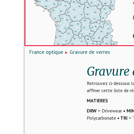
France optique
Gravure de verres
Gravure 
Retrouvez ci-dessous la
affiner cette liste de 
MATIERES
DRW
= Drivewear
• MI
Polycarbonate
• TRI
= T