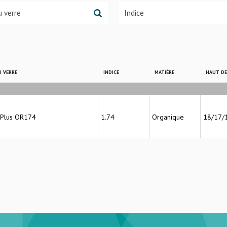
 VERRE
INDICE
MATIÈRE
HAUT D
v Plus OR174
1.74
Organique
18/17/