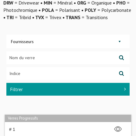
DRW
= Drivewear
• MIN
= Minéral
• ORG
= Organique
• PHO
=
Photochromique
• POLA
= Polarisant
• POLY
= Polycarbonate
• TRI
= Tribrid
• TVX
= Trivex
• TRANS
= Transitions
Fournisseurs
Filtrer
Verres Progressifs
# 1