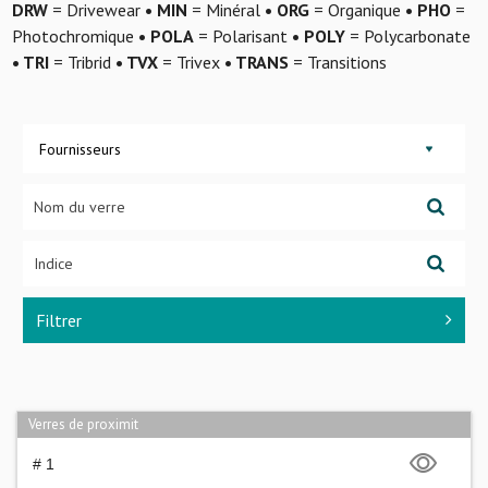
DRW
= Drivewear
• MIN
= Minéral
• ORG
= Organique
• PHO
=
Photochromique
• POLA
= Polarisant
• POLY
= Polycarbonate
• TRI
= Tribrid
• TVX
= Trivex
• TRANS
= Transitions
Fournisseurs
Filtrer
Verres de proximit
# 1