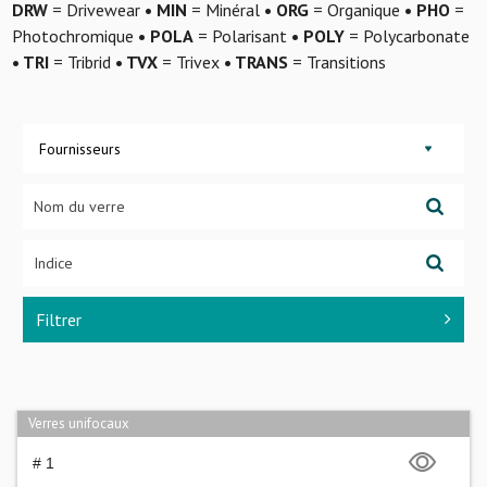
DRW
= Drivewear
• MIN
= Minéral
• ORG
= Organique
• PHO
=
Photochromique
• POLA
= Polarisant
• POLY
= Polycarbonate
• TRI
= Tribrid
• TVX
= Trivex
• TRANS
= Transitions
Fournisseurs
Filtrer
Verres unifocaux
# 1