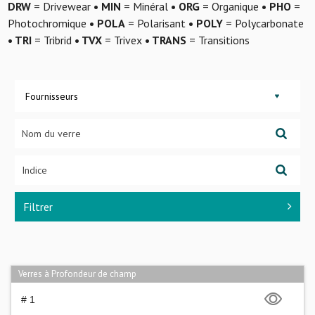
DRW
= Drivewear
• MIN
= Minéral
• ORG
= Organique
• PHO
=
Photochromique
• POLA
= Polarisant
• POLY
= Polycarbonate
• TRI
= Tribrid
• TVX
= Trivex
• TRANS
= Transitions
Fournisseurs
Filtrer
Verres à Profondeur de champ
# 1