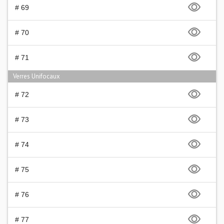
# 69
# 70
# 71
Verres Unifocaux
# 72
# 73
# 74
# 75
# 76
# 77